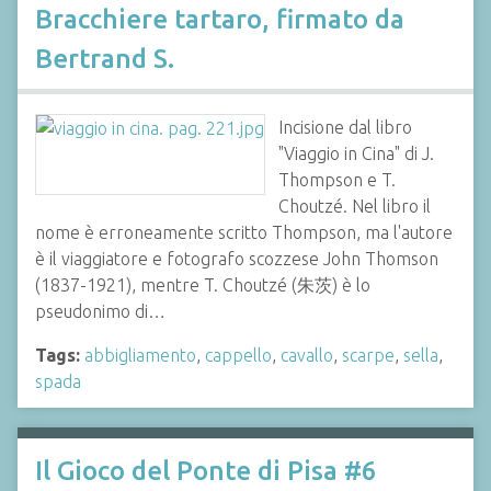
Bracchiere tartaro, firmato da
Bertrand S.
Incisione dal libro
"Viaggio in Cina" di J.
Thompson e T.
Choutzé. Nel libro il
nome è erroneamente scritto Thompson, ma l'autore
è il viaggiatore e fotografo scozzese John Thomson
(1837-1921), mentre T. Choutzé (朱茨) è lo
pseudonimo di…
Tags:
abbigliamento
,
cappello
,
cavallo
,
scarpe
,
sella
,
spada
Il Gioco del Ponte di Pisa #6