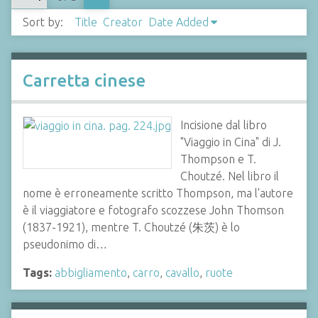
Sort by:
Title
Creator
Date Added
Carretta cinese
Incisione dal libro
"Viaggio in Cina" di J.
Thompson e T.
Choutzé. Nel libro il
nome è erroneamente scritto Thompson, ma l'autore
è il viaggiatore e fotografo scozzese John Thomson
(1837-1921), mentre T. Choutzé (朱茨) è lo
pseudonimo di…
Tags:
abbigliamento
,
carro
,
cavallo
,
ruote