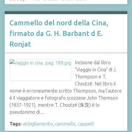
Cammello del nord della Cina,
firmato da G. H. Barbant d E.
Ronjat
Incisione dal libro
"Viaggio in Cina" di J.
Thompson e T.
Choutzé. Nel libro il
nome è erroneamente scritto Thompson, ma l'autore
è il viaggiatore e fotografo scozzese John Thomson
(1837-1921), mentre T. Choutzé (朱茨) è lo
pseudonimo di…
Tags:
abbigliamento
,
cammello
,
cappelli