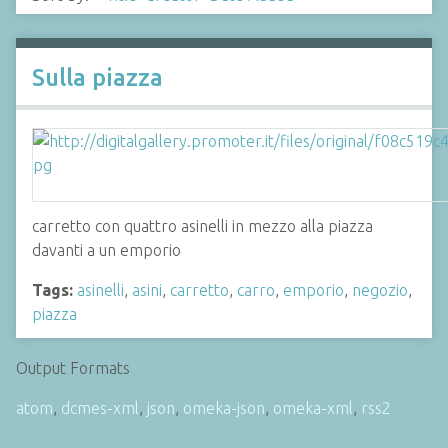
Sulla piazza
carretto con quattro asinelli in mezzo alla piazza
davanti a un emporio
Tags:
asinelli
,
asini
,
carretto
,
carro
,
emporio
,
negozio
,
piazza
Output Formats
atom
,
dcmes-xml
,
json
,
omeka-json
,
omeka-xml
,
rss2