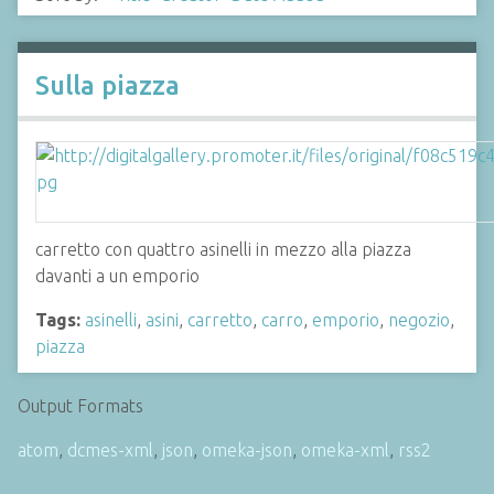
Sulla piazza
carretto con quattro asinelli in mezzo alla piazza
davanti a un emporio
Tags:
asinelli
,
asini
,
carretto
,
carro
,
emporio
,
negozio
,
piazza
Output Formats
atom
,
dcmes-xml
,
json
,
omeka-json
,
omeka-xml
,
rss2