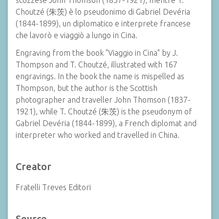
scozzese John Thomson (1837-1921), mentre T.
Choutzé (朱茨) è lo pseudonimo di Gabriel Devéria
(1844-1899), un diplomatico e interprete francese
che lavorò e viaggiò a lungo in Cina.
Engraving from the book "Viaggio in Cina" by J.
Thompson and T. Choutzé, illustrated with 167
engravings. In the book the name is mispelled as
Thompson, but the author is the Scottish
photographer and traveller John Thomson (1837-
1921), while T. Choutzé (朱茨) is the pseudonym of
Gabriel Devéria (1844-1899), a French diplomat and
interpreter who worked and travelled in China.
Creator
Fratelli Treves Editori
Source