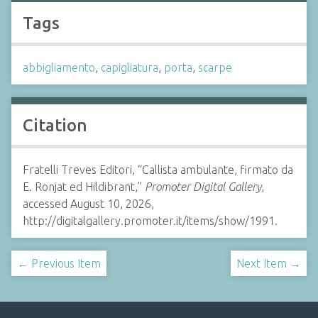
Tags
abbigliamento
,
capigliatura
,
porta
,
scarpe
Citation
Fratelli Treves Editori, “Callista ambulante, firmato da
E. Ronjat ed Hildibrant,”
Promoter Digital Gallery
,
accessed August 10, 2026,
http://digitalgallery.promoter.it/items/show/1991.
← Previous Item
Next Item →