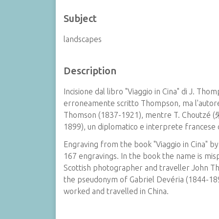
Subject
landscapes
Description
Incisione dal libro "Viaggio in Cina" di J. Tho
erroneamente scritto Thompson, ma l'autore 
Thomson (1837-1921), mentre T. Choutzé (朱
1899), un diplomatico e interprete francese c
Engraving from the book "Viaggio in Cina" by
167 engravings. In the book the name is mis
Scottish photographer and traveller John T
the pseudonym of Gabriel Devéria (1844-189
worked and travelled in China.