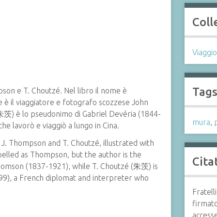
Coll
Viaggio 
Tag
mpson e T. Choutzé. Nel libro il nome è
è il viaggiatore e fotografo scozzese John
茨) è lo pseudonimo di Gabriel Devéria (1844-
mura
,
he lavorò e viaggiò a lungo in Cina.
 J. Thompson and T. Choutzé, illustrated with
pelled as Thompson, but the author is the
Cita
homson (1837-1921), while T. Choutzé (朱茨) is
9), a French diplomat and interpreter who
Fratell
firmato
access