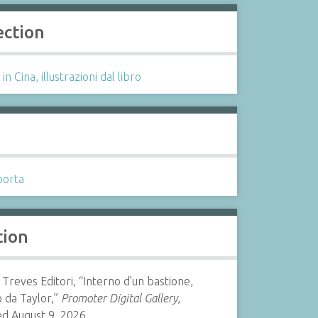
ection
in Cina, illustrazioni dal libro
s
porta
tion
i Treves Editori, “Interno d'un bastione,
 da Taylor,”
Promoter Digital Gallery
,
ed August 9, 2026,