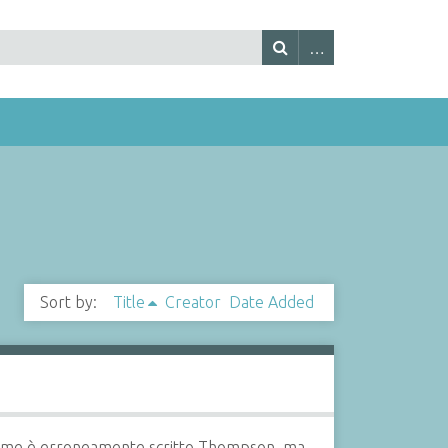
Sort by:
Title
Creator
Date Added
 il nome è erroneamente scritto Thompson, ma