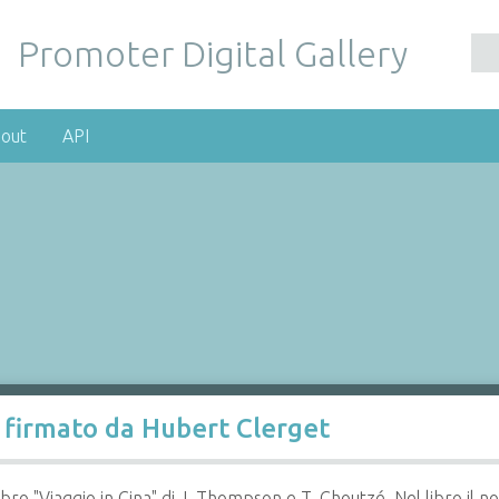
Promoter Digital Gallery
out
API
), firmato da Hubert Clerget
 libro "Viaggio in Cina" di J. Thompson e T. Choutzé. Nel libro