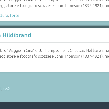
l viaggiatore e fotografo scozzese John Thomson (1837-1921),
ttura
,
forte
a Hildibrand
 libro "Viaggio in Cina" di J. Thompson e T. Choutzé. Nel libro
l viaggiatore e fotografo scozzese John Thomson (1837-1921),
l
,
rss2