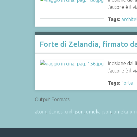
l'autore è i
Tags:
archite
Forte di Zelandia, firmato d
Incisione dal
l'autore è i
Tags:
forte
Output Formats
atom
,
dcmes-xml
,
json
,
omeka-json
,
omeka-xm