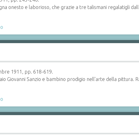
na onesto e laborioso, che grazie a tre talismani regalatigli dal
no
embre 1911, pp. 618-619.
saio Giovanni Sanzio e bambino prodigio nell'arte della pittura. R
no