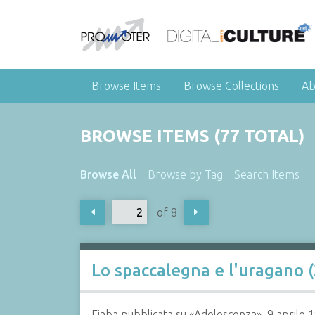
Browse Items
Browse Collections
Ab
BROWSE ITEMS (77 TOTAL)
Browse All
Browse by Tag
Search Items
of 8
Lo spaccalegna e l'uragano (
Fiaba pubblicata su «Adolescenza», 9 aprile 