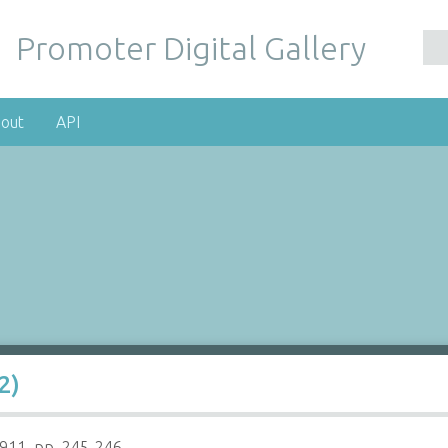
Promoter Digital Gallery
out
API
2)
1911, pp. 245-246.