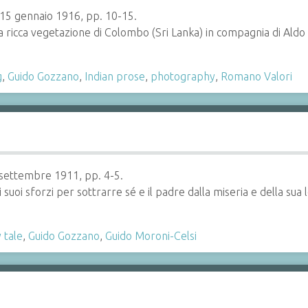
 15 gennaio 1916, pp. 10-15.
a ricca vegetazione di Colombo (Sri Lanka) in compagnia di Aldo Ca
g
,
Guido Gozzano
,
Indian prose
,
photography
,
Romano Valori
 3 settembre 1911, pp. 4-5.
i suoi sforzi per sottrarre sé e il padre dalla miseria e della s
y tale
,
Guido Gozzano
,
Guido Moroni-Celsi