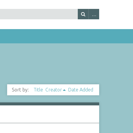
Sort by:
Title
Creator
Date Added