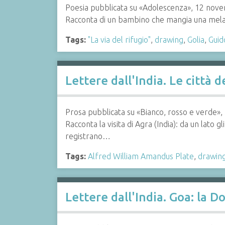
Poesia pubblicata su «Adolescenza», 12 nove
Racconta di un bambino che mangia una mela p
Tags:
"La via del rifugio"
,
drawing
,
Golia
,
Guid
Lettere dall'India. Le città d
Prosa pubblicata su «Bianco, rosso e verde»,
Racconta la visita di Agra (India): da un lato gl
registrano…
Tags:
Alfred William Amandus Plate
,
drawin
Lettere dall'India. Goa: la D