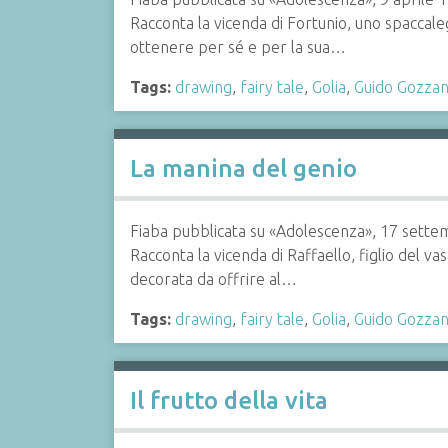
Racconta la vicenda di Fortunio, uno spaccaleg
ottenere per sé e per la sua…
Tags:
drawing
,
fairy tale
,
Golia
,
Guido Gozza
La manina del genio
Fiaba pubblicata su «Adolescenza», 17 sett
Racconta la vicenda di Raffaello, figlio del va
decorata da offrire al…
Tags:
drawing
,
fairy tale
,
Golia
,
Guido Gozza
Il frutto della vita