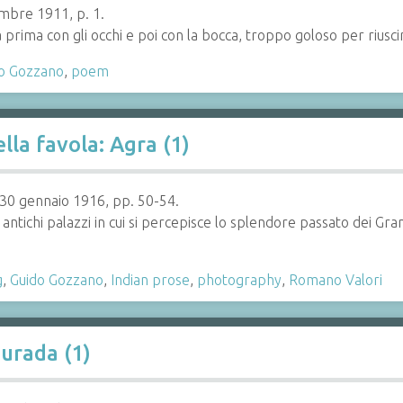
mbre 1911, p. 1.
rima con gli occhi e poi con la bocca, troppo goloso per riuscir
o Gozzano
,
poem
ella favola: Agra (1)
 30 gennaio 1916, pp. 50-54.
i antichi palazzi in cui si percepisce lo splendore passato dei Gran 
g
,
Guido Gozzano
,
Indian prose
,
photography
,
Romano Valori
ourada (1)