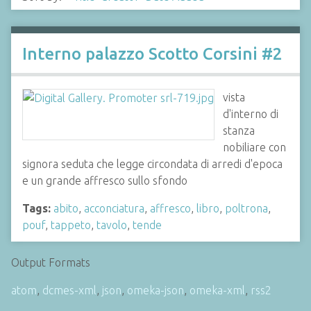
Interno palazzo Scotto Corsini #2
vista
d'interno di
stanza
nobiliare con
signora seduta che legge circondata di arredi d'epoca
e un grande affresco sullo sfondo
Tags:
abito
,
acconciatura
,
affresco
,
libro
,
poltrona
,
pouf
,
tappeto
,
tavolo
,
tende
Output Formats
atom
,
dcmes-xml
,
json
,
omeka-json
,
omeka-xml
,
rss2